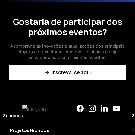
Gostaria de participar dos
próximos eventos?
Acompanhe as inovações e atualizações dos principais
players de tecnologia. Inscreva-se abaixo e seja
convidado para os próximos eventos.
Inscreva-se aqui
Soluções
S
Projetos Híbridos