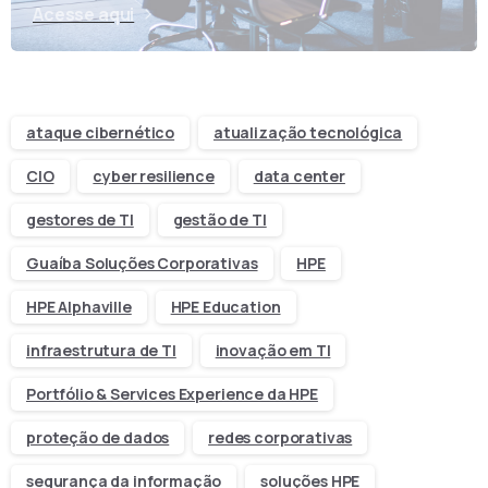
Acesse aqui
ataque cibernético
atualização tecnológica
CIO
cyber resilience
data center
gestores de TI
gestão de TI
Guaíba Soluções Corporativas
HPE
HPE Alphaville
HPE Education
infraestrutura de TI
inovação em TI
Portfólio & Services Experience da HPE
proteção de dados
redes corporativas
segurança da informação
soluções HPE