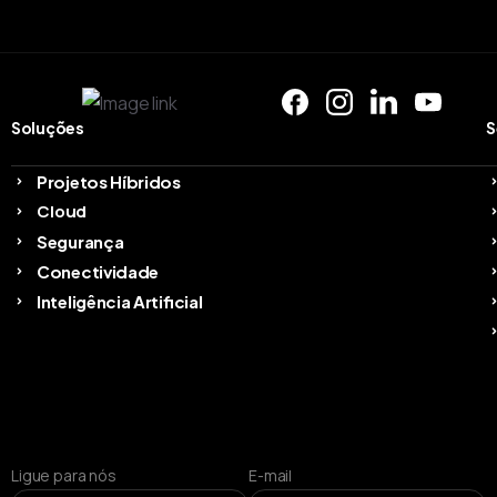
Soluções
S
Projetos Híbridos
Cloud
Segurança
Conectividade
Inteligência Artificial
Ligue para nós
E-mail