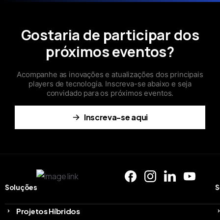
Gostaria de participar dos
próximos eventos?
Acompanhe as inovações e atualizações dos principais
players de tecnologia. Inscreva-se abaixo e seja
convidado para os próximos eventos.
Inscreva-se aqui
Soluções
S
Projetos Híbridos