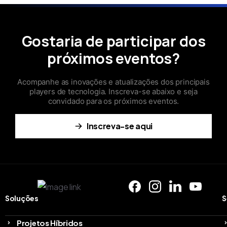
Gostaria de participar dos
próximos eventos?
Acompanhe as inovações e atualizações dos principais
players de tecnologia. Inscreva-se abaixo e seja
convidado para os próximos eventos.
Inscreva-se aqui
Soluções
S
Projetos Híbridos