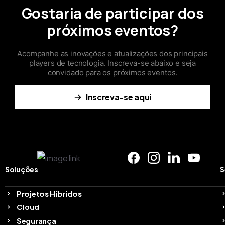
Gostaria de participar dos
próximos eventos?
Acompanhe as inovações e atualizações dos principais
players de tecnologia. Inscreva-se abaixo e seja
convidado para os próximos eventos.
Inscreva-se aqui
Soluções
S
Projetos Híbridos
Cloud
Segurança