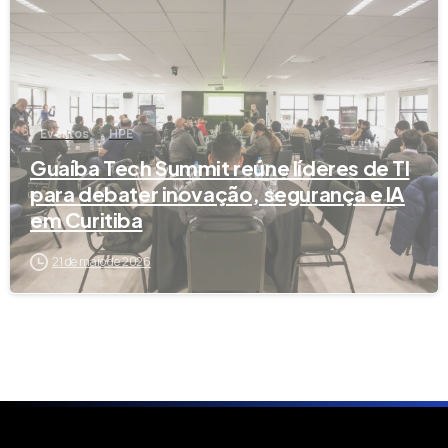
Eventos
HPE
Guaíba Tech Summit reúne líderes de TI
para debater inovação, segurança e IA
em Curitiba
21 de maio de 2026